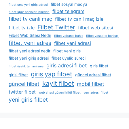
filbet sosyal medya
filbet sms yeni giriş adresi
filbet telegram
filbet spor bahisleri biletleri
filbet tv canli maç
filbet tv canli maç izle
Filbet Twitter
filbet tv izle
filbet web sitesi
Filbet Web Sitesi Nedir
filbet yabancı bahis
filbet yasadışı bahisçi
filbet yeni adres
filbet yeni adresi
filbet yeni adresi nedir
filbet yeni giris
filbet yeni giriş adresi
filbet üyelik süreci
giris adresi filbet
giris filbet
filbet üyelik tamamlama
giris yap filbet
girisi filbet
güncel adresi filbet
kayit filbet
güncel filbet
mobil filbet
twitter filbet
web sitesi güvenilirliği filbet
yeni adresi filbet
yeni giris filbet