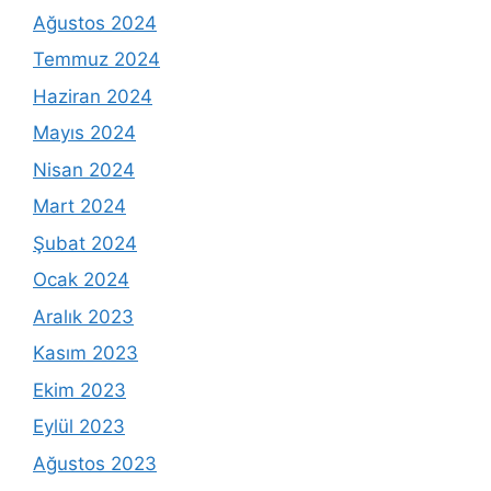
Ağustos 2024
Temmuz 2024
Haziran 2024
Mayıs 2024
Nisan 2024
Mart 2024
Şubat 2024
Ocak 2024
Aralık 2023
Kasım 2023
Ekim 2023
Eylül 2023
Ağustos 2023