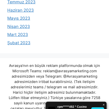
Temmuz 2023
Haziran 2023
Mayıs 2023
Nisan 2023
Mart 2023
Şubat 2023
Avrasya'nın en büyük reklam platformunda olmak için
Microsoft Teams:
reklam@avrasyamarketing.com
adresimizden veya Telegram: @Avrasyamarketing
adresimizden irtibat kurabilirsiniz. (Tek iletişim
adreslerimiz teams / telegram ve mail adresimizdir.
Harici hiçbir iletişim adresimiz bulunmamaktadır.
Lütfen itibar etmeyiniz.) Türkiye yasalarına göre 7258
sayılı kanun uyarınca yasa dışı bahis oynamanın
cezaları mevcuttur. Şu an bulunduğunuz site hiç bir