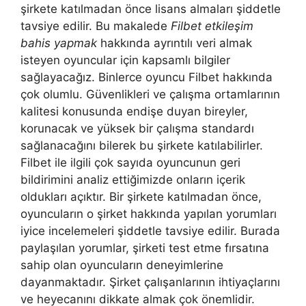
şirkete katılmadan önce lisans almaları şiddetle
tavsiye edilir. Bu makalede
Filbet etkileşim
bahis yapmak
hakkında ayrıntılı veri almak
isteyen oyuncular için kapsamlı bilgiler
sağlayacağız. Binlerce oyuncu Filbet hakkında
çok olumlu. Güvenlikleri ve çalışma ortamlarının
kalitesi konusunda endişe duyan bireyler,
korunacak ve yüksek bir çalışma standardı
sağlanacağını bilerek bu şirkete katılabilirler.
Filbet ile ilgili çok sayıda oyuncunun geri
bildirimini analiz ettiğimizde onların içerik
oldukları açıktır. Bir şirkete katılmadan önce,
oyuncuların o şirket hakkında yapılan yorumları
iyice incelemeleri şiddetle tavsiye edilir. Burada
paylaşılan yorumlar, şirketi test etme fırsatına
sahip olan oyuncuların deneyimlerine
dayanmaktadır. Şirket çalışanlarının ihtiyaçlarını
ve heyecanını dikkate almak çok önemlidir.