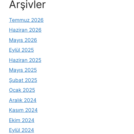
Arşivler
Temmuz 2026
Haziran 2026
Mayıs 2026
Eylül 2025
Haziran 2025
Mayıs 2025
Şubat 2025
Ocak 2025
Aralık 2024
Kasım 2024
Ekim 2024
Eylül 2024