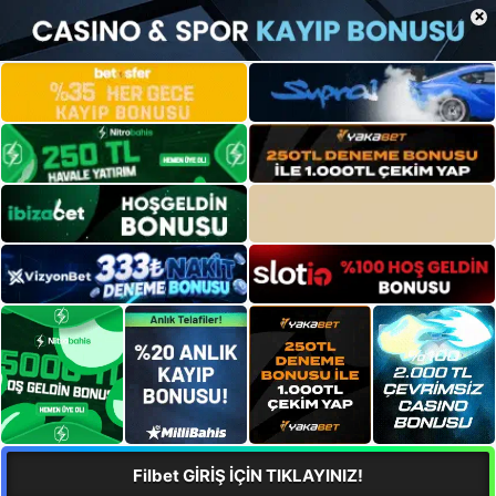
×
Filbet GİRİŞ İÇİN TIKLAYINIZ!