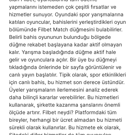
yapmalarını istemeden çok çeşitli fırsatlar ve
hizmetler sunuyor. Oyundaki spor yarışmalarına
katılan oyuncular, bahislerini yerleştirdikleri oyun
bölümünde Filbet Match düğmesini bulabilirler.
Belirli bahis oyununun bulunduğu bölgede
düğme rekabet başlayana kadar aktif olmayan
kalır. Yarışma başladığında düğme aktif hale
gelir ve oyunculara açılır. Bir üye bu düğmeyi
tıkladığında önlerinde bir sayfa görüntülenir ve
canlı yayın başlatılır. Tipik olarak, spor etkinlikleri
için canlı bahis, bu hizmet son derece üstündür.
Üyeler yarışmaların ilerlemesini analiz ederek
daha bilinçli kararlar verebilirler. Bu hizmetleri
kullanarak, şirkette kazanma şanslarını önemli
ölçüde artırır. Filbet neydi? Platformdaki tüm
bireyler, herhangi bir ücret almadan bu hizmeti
sürekli olarak kullanırlar. Bu hizmete ek olarak,