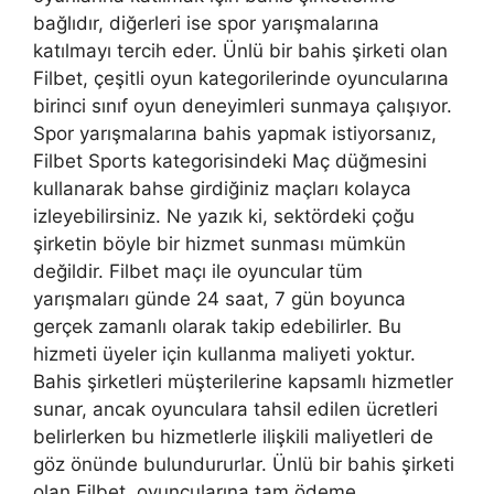
bağlıdır, diğerleri ise spor yarışmalarına
katılmayı tercih eder. Ünlü bir bahis şirketi olan
Filbet, çeşitli oyun kategorilerinde oyuncularına
birinci sınıf oyun deneyimleri sunmaya çalışıyor.
Spor yarışmalarına bahis yapmak istiyorsanız,
Filbet Sports kategorisindeki Maç düğmesini
kullanarak bahse girdiğiniz maçları kolayca
izleyebilirsiniz. Ne yazık ki, sektördeki çoğu
şirketin böyle bir hizmet sunması mümkün
değildir. Filbet maçı ile oyuncular tüm
yarışmaları günde 24 saat, 7 gün boyunca
gerçek zamanlı olarak takip edebilirler. Bu
hizmeti üyeler için kullanma maliyeti yoktur.
Bahis şirketleri müşterilerine kapsamlı hizmetler
sunar, ancak oyunculara tahsil edilen ücretleri
belirlerken bu hizmetlerle ilişkili maliyetleri de
göz önünde bulundururlar. Ünlü bir bahis şirketi
olan Filbet, oyuncularına tam ödeme