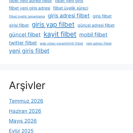
filbet yeni adresi nedir
filbet yeni giris
filbet yeni giriş adresi
filbet üyelik süreci
giris adresi filbet
giris filbet
filbet üyelik tamamlama
giris yap filbet
girisi filbet
güncel adresi filbet
kayit filbet
güncel filbet
mobil filbet
twitter filbet
web sitesi güvenilirliği filbet
yeni adresi filbet
yeni giris filbet
Arşivler
Temmuz 2026
Haziran 2026
Mayıs 2026
Eylül 2025