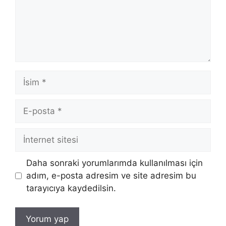
İsim
E-
posta
İnternet
sitesi
Daha sonraki yorumlarımda kullanılması için
adım, e-posta adresim ve site adresim bu
tarayıcıya kaydedilsin.