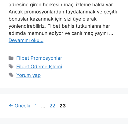
adresine giren herkesin maçı izleme hakkı var.
Ancak promosyonlardan faydalanmak ve çeşitli
bonuslar kazanmak için sizi üye olarak
yönlendirebiliriz. Filbet bahis tutkunlarını her
adımda memnun ediyor ve canlı maç yayını …
Devamını oku…
Kategoriler
Filbet Promosyonlar
Etiketler
Filbet Ödeme İşlemi
Yorum yap
Sayfa
Sayfa
Sayfa
←
Önceki
1
…
22
23