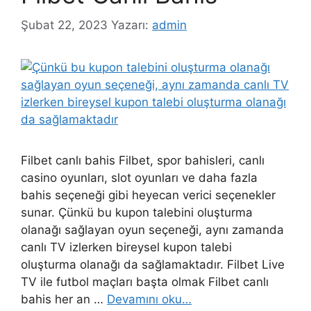
Şubat 22, 2023
Yazarı:
admin
Filbet canlı bahis Filbet, spor bahisleri, canlı
casino oyunları, slot oyunları ve daha fazla
bahis seçeneği gibi heyecan verici seçenekler
sunar. Çünkü bu kupon talebini oluşturma
olanağı sağlayan oyun seçeneği, aynı zamanda
canlı TV izlerken bireysel kupon talebi
oluşturma olanağı da sağlamaktadır. Filbet Live
TV ile futbol maçları başta olmak Filbet canlı
bahis her an …
Devamını oku…