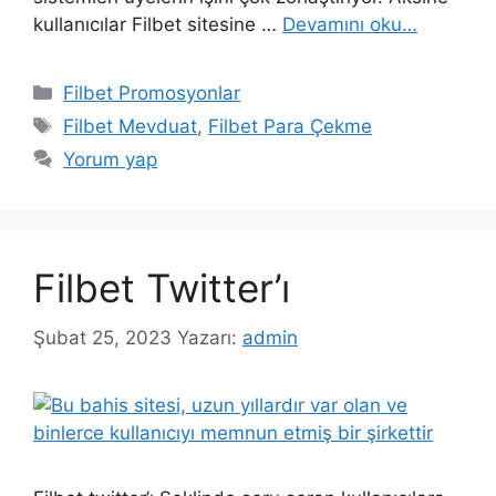
kullanıcılar Filbet sitesine …
Devamını oku…
Kategoriler
Filbet Promosyonlar
Etiketler
Filbet Mevduat
,
Filbet Para Çekme
Yorum yap
Filbet Twitter’ı
Şubat 25, 2023
Yazarı:
admin