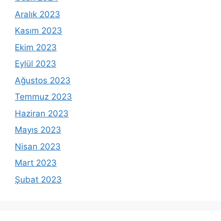
Aralık 2023
Kasım 2023
Ekim 2023
Eylül 2023
Ağustos 2023
Temmuz 2023
Haziran 2023
Mayıs 2023
Nisan 2023
Mart 2023
Şubat 2023