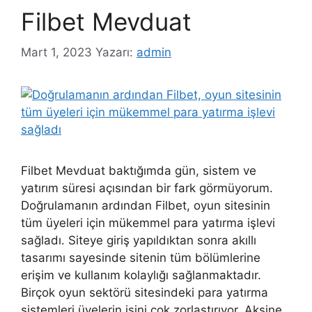
Filbet Mevduat
Mart 1, 2023
Yazarı:
admin
Filbet Mevduat baktığımda gün, sistem ve
yatırım süresi açısından bir fark görmüyorum.
Doğrulamanın ardından Filbet, oyun sitesinin
tüm üyeleri için mükemmel para yatırma işlevi
sağladı. Siteye giriş yapıldıktan sonra akıllı
tasarımı sayesinde sitenin tüm bölümlerine
erişim ve kullanım kolaylığı sağlanmaktadır.
Birçok oyun sektörü sitesindeki para yatırma
sistemleri üyelerin işini çok zorlaştırıyor. Aksine