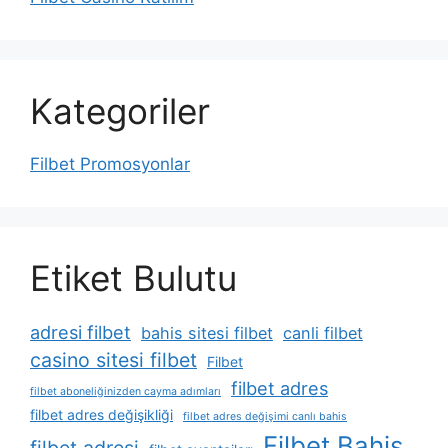
Kategoriler
Filbet Promosyonlar
Etiket Bulutu
adresi filbet
bahis sitesi filbet
canli filbet
casino sitesi filbet
Filbet
filbet adres
filbet aboneliğinizden cayma adımları
filbet adres değişikliği
filbet adres değişimi canlı bahis
Filbet Bahis
filbet adresi