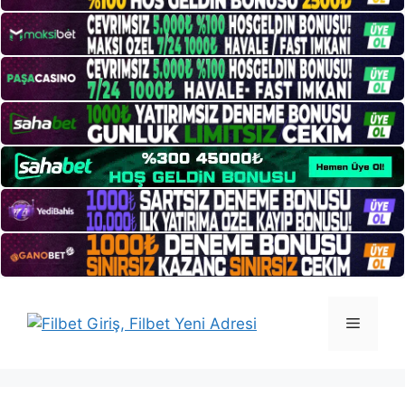
İçeriğe
atla
Menü