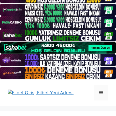
İçeriğe
atla
Menü