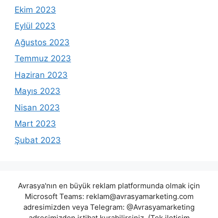
Ekim 2023
Eylül 2023
Ağustos 2023
Temmuz 2023
Haziran 2023
Mayıs 2023
Nisan 2023
Mart 2023
Şubat 2023
Avrasya'nın en büyük reklam platformunda olmak için
Microsoft Teams:
reklam@avrasyamarketing.com
adresimizden veya Telegram: @Avrasyamarketing
adresimizden irtibat kurabilirsiniz. (Tek iletişim