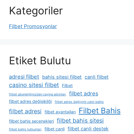
Kategoriler
Filbet Promosyonlar
Etiket Bulutu
adresi filbet
bahis sitesi filbet
canli filbet
casino sitesi filbet
Filbet
filbet adres
filbet aboneliğinizden cayma adımları
filbet adres değişikliği
filbet adres değişimi canlı bahis
Filbet Bahis
filbet adresi
filbet avantajları
filbet bahis sitesi
filbet bahis seçenekleri
filbet canli destek
filbet canli
filbet bahis tutkunları