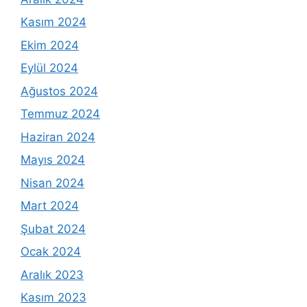
Kasım 2024
Ekim 2024
Eylül 2024
Ağustos 2024
Temmuz 2024
Haziran 2024
Mayıs 2024
Nisan 2024
Mart 2024
Şubat 2024
Ocak 2024
Aralık 2023
Kasım 2023