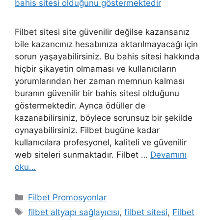
Filbet sitesi site güvenilir değilse kazansanız
bile kazancınız hesabınıza aktarılmayacağı için
sorun yaşayabilirsiniz. Bu bahis sitesi hakkında
hiçbir şikayetin olmaması ve kullanıcıların
yorumlarından her zaman memnun kalması
buranın güvenilir bir bahis sitesi olduğunu
göstermektedir. Ayrıca ödüller de
kazanabilirsiniz, böylece sorunsuz bir şekilde
oynayabilirsiniz. Filbet bugüne kadar
kullanıcılara profesyonel, kaliteli ve güvenilir
web siteleri sunmaktadır. Filbet …
Devamını
oku…
Kategoriler
Filbet Promosyonlar
Etiketler
filbet altyapı sağlayıcısı
,
filbet sitesi
,
Filbet