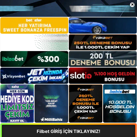
×
Filbet GİRİŞ İÇİN TIKLAYINIZ!