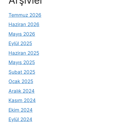
Temmuz 2026
Haziran 2026
Mayıs 2026
Eylül 2025
Haziran 2025
Mayıs 2025
Şubat 2025
Ocak 2025
Aralık 2024
Kasım 2024
Ekim 2024
Eylül 2024