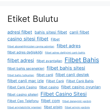
Etiket Bulutu
adresi filbet
bahis sitesi filbet
canli filbet
casino sitesi filbet
Filbet
filbet adres
filbet aboneliğinizden cayma adımları
filbet adres değişikliği
filbet adres değişimi canlı bahis
Filbet Bahis
filbet adresi
filbet avantajları
filbet bahis sitesi
filbet bahis seçenekleri
filbet canli destek
filbet canli
filbet bahis tutkunları
filbet canli maç izle
Filbet Canlı
Filbet Canlı Bahis
filbet casino oyunları
Filbet Canlı Casino
filbet casino
Filbet Casino Sitesi
filbet casino siteleri
filbet com
Filbet Cep Telefonu
filbet deneyimli yardım
filbet erişim
filbet erişilebilirlik i̇şlemleri
filbet erişim yardımı