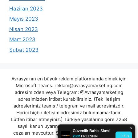
Haziran 2023
Mayıs 2023
Nisan 2023
Mart 2023
Şubat 2023
Avrasya'nın en büyük reklam platformunda olmak için
Microsoft Teams:
reklam@avrasyamarketing.com
adresimizden veya Telegram: @Avrasyamarketing
adresimizden irtibat kurabilirsiniz. (Tek iletişim
adreslerimiz teams / telegram ve mail adresimizdir.
Harici hiçbir iletişim adresimiz bulunmamaktadır.
Lütfen itibar etmeyiniz.) Türkiye yasalarına göre 7258
sayılı kanun uyarınca yasa dışı bahis oynamanın
cezaları mevcuttur. Şu an bulunduğunuz site hiç bir