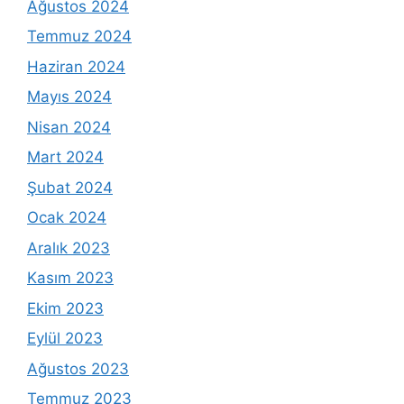
Ağustos 2024
Temmuz 2024
Haziran 2024
Mayıs 2024
Nisan 2024
Mart 2024
Şubat 2024
Ocak 2024
Aralık 2023
Kasım 2023
Ekim 2023
Eylül 2023
Ağustos 2023
Temmuz 2023