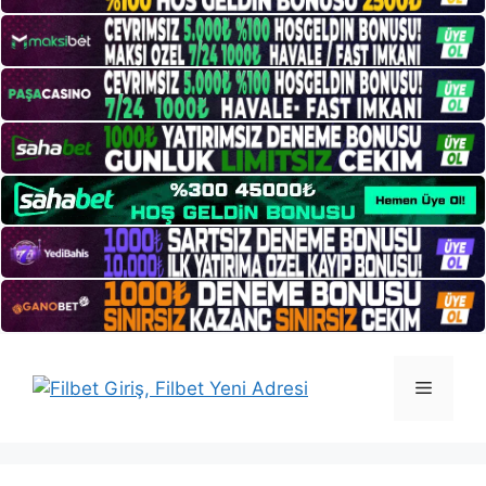
İçeriğe
atla
Menü