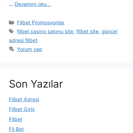
…
Devamını oku…
Kategoriler
Filbet Promosyonlar
Etiketler
filbet casino salonu site
,
filbet site
,
güncel
adresi filbet
Yorum yap
Son Yazılar
Filbet Adresi
Filbet Giriş
Filbet
Fil Bet