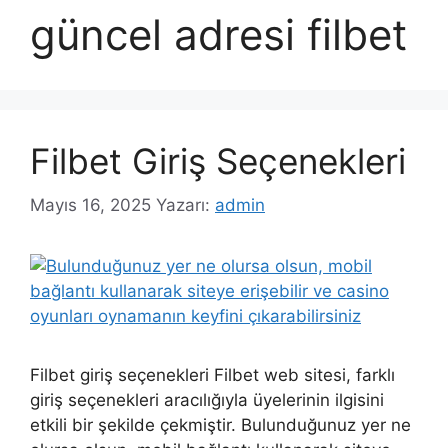
güncel adresi filbet
Filbet Giriş Seçenekleri
Mayıs 16, 2025
Yazarı:
admin
Filbet giriş seçenekleri Filbet web sitesi, farklı
giriş seçenekleri aracılığıyla üyelerinin ilgisini
etkili bir şekilde çekmiştir. Bulunduğunuz yer ne