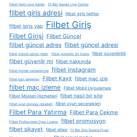
filbet farklı spor dalları
Fil Bet Games Live Casino
filbet giris adresi
filbet giris twitter
Filbet Giriş
filbet giris yap
Filbet Girişi
Filbet Güncel
filbet güncel adres
filbet güncel adresi
filbet güvenilirliği
filbet güncel adresi nedir
filbet güvenilir bir lisans
filbet güvenlir mi
filbet hakkında
filbet instagram
filbet hizmet sonlandırma
Filbet Kayıt
filbet maç izle
filbet kart değerleri
filbet maç izleme
Filbet Mobil Uygulaması
filbet nasil bir site
Filbet Müşteri Hizmetleri
filbet oyun seçenekleri
filbet oyun dünyası rekabeti
Filbet Para Yatırma
Filbet Para Çekme
filbet promosyon
Filbet Profesyonel Oyun Lisansı
filbet sikayet
filbet sitesi
Fil Bet Sms Eposta Fiyatı