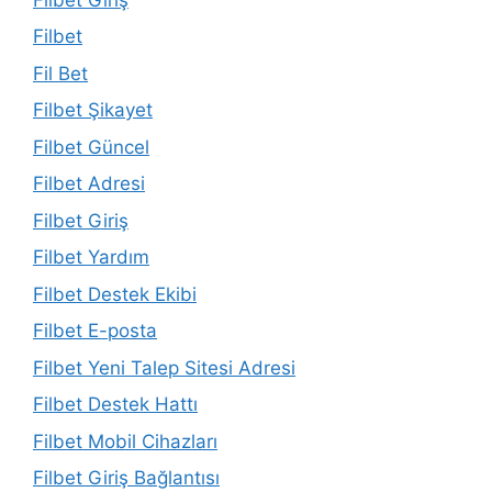
Filbet
Fil Bet
Filbet Şikayet
Filbet Güncel
Filbet Adresi
Filbet Giriş
Filbet Yardım
Filbet Destek Ekibi
Filbet E-posta
Filbet Yeni Talep Sitesi Adresi
Filbet Destek Hattı
Filbet Mobil Cihazları
Filbet Giriş Bağlantısı