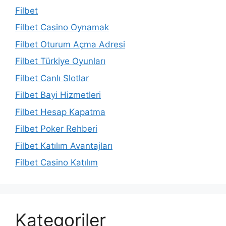
Filbet
Filbet Casino Oynamak
Filbet Oturum Açma Adresi
Filbet Türkiye Oyunları
Filbet Canlı Slotlar
Filbet Bayi Hizmetleri
Filbet Hesap Kapatma
Filbet Poker Rehberi
Filbet Katılım Avantajları
Filbet Casino Katılım
Kategoriler