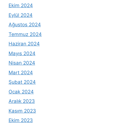
Ekim 2024
Eylül 2024
Ağustos 2024
Temmuz 2024
Haziran 2024
Mayıs 2024
Nisan 2024
Mart 2024
Şubat 2024
Ocak 2024
Aralık 2023
Kasım 2023
Ekim 2023