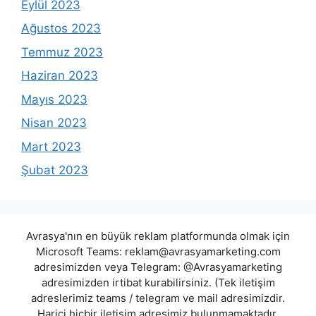
Eylül 2023
Ağustos 2023
Temmuz 2023
Haziran 2023
Mayıs 2023
Nisan 2023
Mart 2023
Şubat 2023
Avrasya'nın en büyük reklam platformunda olmak için
Microsoft Teams:
reklam@avrasyamarketing.com
adresimizden veya Telegram: @Avrasyamarketing
adresimizden irtibat kurabilirsiniz. (Tek iletişim
adreslerimiz teams / telegram ve mail adresimizdir.
Harici hiçbir iletişim adresimiz bulunmamaktadır.