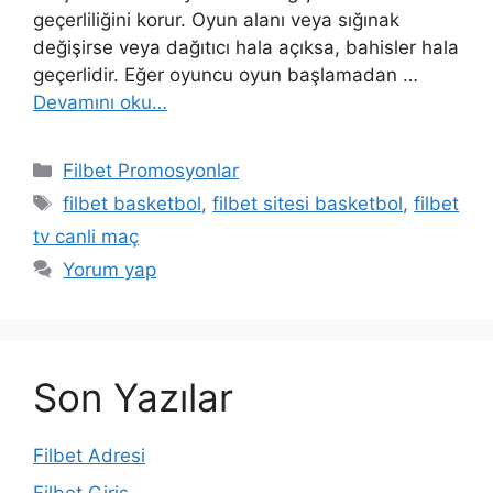
geçerliliğini korur. Oyun alanı veya sığınak
değişirse veya dağıtıcı hala açıksa, bahisler hala
geçerlidir. Eğer oyuncu oyun başlamadan …
Devamını oku…
Kategoriler
Filbet Promosyonlar
Etiketler
filbet basketbol
,
filbet sitesi basketbol
,
filbet
tv canli maç
Yorum yap
Son Yazılar
Filbet Adresi
Filbet Giriş