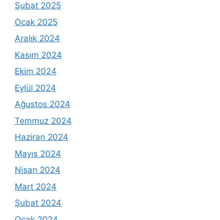
Şubat 2025
Ocak 2025
Aralık 2024
Kasım 2024
Ekim 2024
Eylül 2024
Ağustos 2024
Temmuz 2024
Haziran 2024
Mayıs 2024
Nisan 2024
Mart 2024
Şubat 2024
Ocak 2024