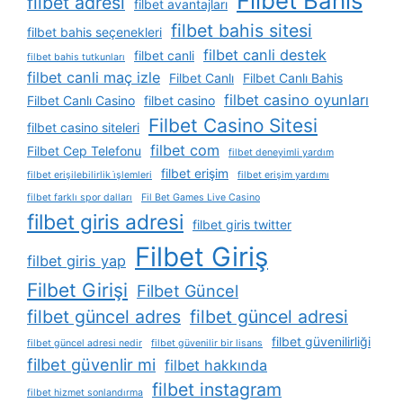
Filbet Bahis
filbet adresi
filbet avantajları
filbet bahis sitesi
filbet bahis seçenekleri
filbet canli destek
filbet canli
filbet bahis tutkunları
filbet canli maç izle
Filbet Canlı
Filbet Canlı Bahis
filbet casino oyunları
Filbet Canlı Casino
filbet casino
Filbet Casino Sitesi
filbet casino siteleri
filbet com
Filbet Cep Telefonu
filbet deneyimli yardım
filbet erişim
filbet erişilebilirlik i̇şlemleri
filbet erişim yardımı
filbet farklı spor dalları
Fil Bet Games Live Casino
filbet giris adresi
filbet giris twitter
Filbet Giriş
filbet giris yap
Filbet Girişi
Filbet Güncel
filbet güncel adres
filbet güncel adresi
filbet güvenilirliği
filbet güncel adresi nedir
filbet güvenilir bir lisans
filbet güvenlir mi
filbet hakkında
filbet instagram
filbet hizmet sonlandırma