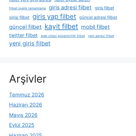
giris adresi filbet
giris filbet
filbet üyelik tamamlama
giris yap filbet
girisi filbet
güncel adresi filbet
kayit filbet
güncel filbet
mobil filbet
twitter filbet
web sitesi güvenilirliği filbet
yeni adresi filbet
yeni giris filbet
Arşivler
Temmuz 2026
Haziran 2026
Mayıs 2026
Eylül 2025
Haziran 2025