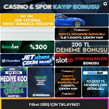
×
Filbet GİRİŞ İÇİN TIKLAYINIZ!