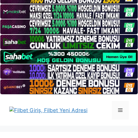
İçeriğe
atla
Menü