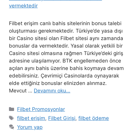
Filbet erişim canlı bahis sitelerinin bonus talebi
oluşturması gerekmektedir. Türkiye’de yasa dışı
bir Casino sitesi olan Filbet sitesi aynı zamanda
bonuslar da vermektedir. Yasal olarak yetkili bir
Casino sitesi olmasına rağmen Türkiye’deki giriş
adresine ulaşılamıyor. BTK engellemeden önce
açılan aynı bahis üzerine bahis koymaya devam
edebilirsiniz. Çevrimiçi Casinolarda oynayarak
elde ettiğiniz bonuslar elinizden alınmaz.
Mevcut …
Devamını oku…
Kategoriler
Filbet Promosyonlar
Etiketler
filbet erişim
,
Filbet Girişi
,
filbet ödeme
Yorum yap