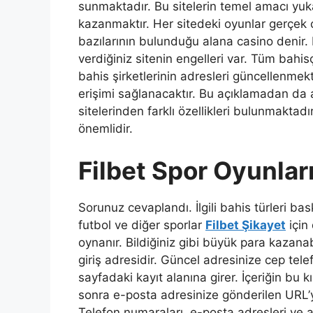
sunmaktadır. Bu sitelerin temel amacı yuk
kazanmaktır. Her sitedeki oyunlar gerçek 
bazılarının bulunduğu alana casino denir. B
verdiğiniz sitenin engelleri var. Tüm bahisç
bahis şirketlerinin adresleri güncellenme
erişimi sağlanacaktır. Bu açıklamadan da a
sitelerinden farklı özellikleri bulunmaktadı
önemlidir.
Filbet Spor Oyunla
Sorunuz cevaplandı. İlgili bahis türleri ba
futbol ve diğer sporlar
Filbet Şikayet
için 
oynanır. Bildiğiniz gibi büyük para kazanab
giriş adresidir. Güncel adresinize cep tele
sayfadaki kayıt alanına girer. İçeriğin bu
sonra e-posta adresinize gönderilen URL’
Telefon numaraları, e-posta adresleri ve ad