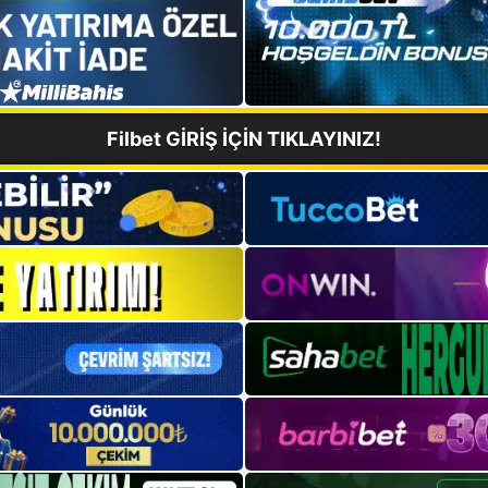
Filbet GİRİŞ İÇİN TIKLAYINIZ!