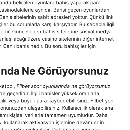
arıda belirtilen oyunlara bahis yaparak para
casinodakilerle aynıdır. Bahsi geçen oyunlardan
ahis sitelerinin sabit adresleri yoktur. Çünkü link
iler bu sorunlarla karşı karşıyadır. Bu sebeple ilgili
ktedir. Güncellenen bahis sitelerine sosyal medya
nlaşılacağı üzere casino sitelerinin diğer internet
r. Canlı bahis nedir. Bu soru bahisçiler için
rında Ne Görüyorsunuz
sketbol,
Filbet spor oyunlarında ne görüyorsunuz
​​
de geçerlidir. İlgili bahisler yüksek oranlarla
ilir veya büyük para kaybedebilirsiniz. Filbet yeni
fonunuzdan ulaşabilirsiniz. Kullanıcı ilk olarak ana
 kısmı kişisel verilerle tamamen uyumludur. Daha
yi kullanarak aktivasyon işlemine devam edin.
lar doğru girilmelidir. Daha sonra yeni giriş