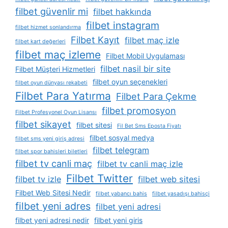
filbet güvenlir mi
filbet hakkında
filbet instagram
filbet hizmet sonlandırma
Filbet Kayıt
filbet maç izle
filbet kart değerleri
filbet maç izleme
Filbet Mobil Uygulaması
filbet nasil bir site
Filbet Müşteri Hizmetleri
filbet oyun seçenekleri
filbet oyun dünyası rekabeti
Filbet Para Yatırma
Filbet Para Çekme
filbet promosyon
Filbet Profesyonel Oyun Lisansı
filbet sikayet
filbet sitesi
Fil Bet Sms Eposta Fiyatı
filbet sosyal medya
filbet sms yeni giriş adresi
filbet telegram
filbet spor bahisleri biletleri
filbet tv canli maç
filbet tv canli maç izle
Filbet Twitter
filbet tv izle
filbet web sitesi
Filbet Web Sitesi Nedir
filbet yabancı bahis
filbet yasadışı bahisçi
filbet yeni adres
filbet yeni adresi
filbet yeni adresi nedir
filbet yeni giris