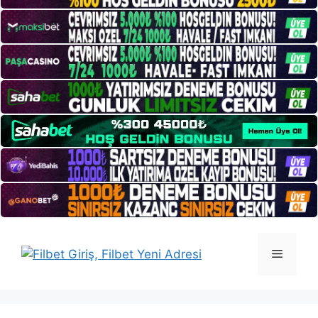
İçeriğe
atla
Menü