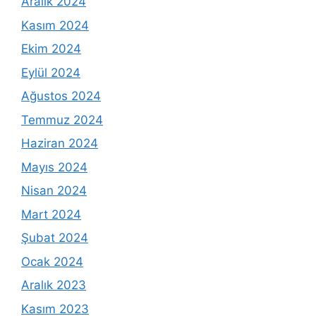
Aralık 2024
Kasım 2024
Ekim 2024
Eylül 2024
Ağustos 2024
Temmuz 2024
Haziran 2024
Mayıs 2024
Nisan 2024
Mart 2024
Şubat 2024
Ocak 2024
Aralık 2023
Kasım 2023