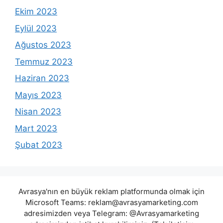
Ekim 2023
Eylül 2023
Ağustos 2023
Temmuz 2023
Haziran 2023
Mayıs 2023
Nisan 2023
Mart 2023
Şubat 2023
Avrasya'nın en büyük reklam platformunda olmak için
Microsoft Teams:
reklam@avrasyamarketing.com
adresimizden veya Telegram: @Avrasyamarketing