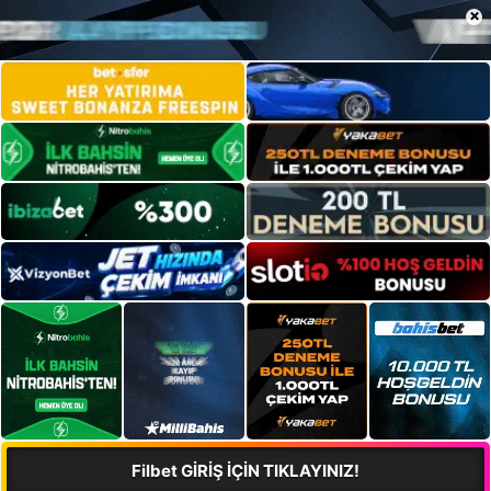
×
Filbet GİRİŞ İÇİN TIKLAYINIZ!