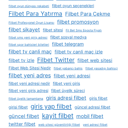
filbet oyun seçenekleri
filbet oyun dünyası rekabeti
Filbet Para Yatırma
Filbet Para Çekme
filbet promosyon
Filbet Profesyonel Oyun Lisansı
filbet sikayet
filbet sitesi
Fil Bet Sms Eposta Fiyatı
filbet sosyal medya
filbet sms yeni giriş adresi
filbet telegram
filbet spor bahisleri biletleri
filbet tv canli maç
filbet tv canli maç izle
Filbet Twitter
filbet tv izle
filbet web sitesi
Filbet Web Sitesi Nedir
filbet yabancı bahis
filbet yasadışı bahisçi
filbet yeni adres
filbet yeni adresi
filbet yeni adresi nedir
filbet yeni giris
filbet yeni giriş adresi
filbet üyelik süreci
giris adresi filbet
giris filbet
filbet üyelik tamamlama
giris yap filbet
girisi filbet
güncel adresi filbet
kayit filbet
güncel filbet
mobil filbet
twitter filbet
web sitesi güvenilirliği filbet
yeni adresi filbet