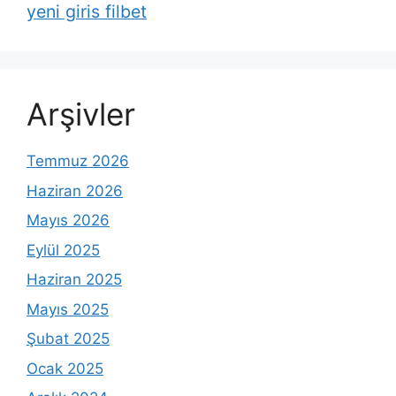
yeni giris filbet
Arşivler
Temmuz 2026
Haziran 2026
Mayıs 2026
Eylül 2025
Haziran 2025
Mayıs 2025
Şubat 2025
Ocak 2025