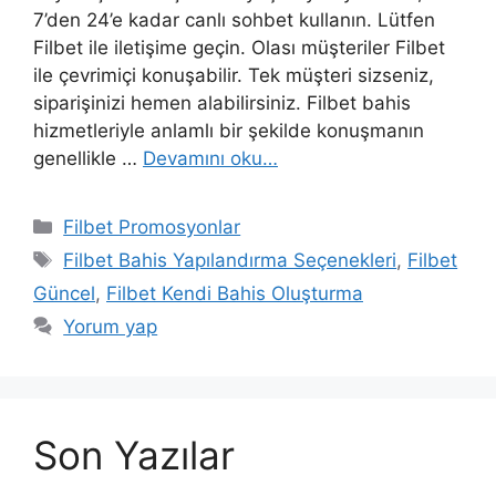
7’den 24’e kadar canlı sohbet kullanın. Lütfen
Filbet ile iletişime geçin. Olası müşteriler Filbet
ile çevrimiçi konuşabilir. Tek müşteri sizseniz,
siparişinizi hemen alabilirsiniz. Filbet bahis
hizmetleriyle anlamlı bir şekilde konuşmanın
genellikle …
Devamını oku…
Kategoriler
Filbet Promosyonlar
Etiketler
Filbet Bahis Yapılandırma Seçenekleri
,
Filbet
Güncel
,
Filbet Kendi Bahis Oluşturma
Yorum yap
Son Yazılar