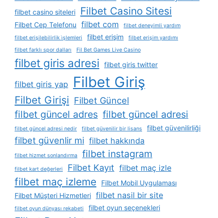
Filbet Casino Sitesi
filbet casino siteleri
filbet com
Filbet Cep Telefonu
filbet deneyimli yardım
filbet erişim
filbet erişilebilirlik i̇şlemleri
filbet erişim yardımı
filbet farklı spor dalları
Fil Bet Games Live Casino
filbet giris adresi
filbet giris twitter
Filbet Giriş
filbet giris yap
Filbet Girişi
Filbet Güncel
filbet güncel adres
filbet güncel adresi
filbet güvenilirliği
filbet güncel adresi nedir
filbet güvenilir bir lisans
filbet güvenlir mi
filbet hakkında
filbet instagram
filbet hizmet sonlandırma
Filbet Kayıt
filbet maç izle
filbet kart değerleri
filbet maç izleme
Filbet Mobil Uygulaması
filbet nasil bir site
Filbet Müşteri Hizmetleri
filbet oyun seçenekleri
filbet oyun dünyası rekabeti