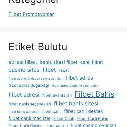
Filbet Promosyonlar
Etiket Bulutu
adresi filbet
bahis sitesi filbet
canli filbet
casino sitesi filbet
Filbet
filbet adres
filbet aboneliğinizden cayma adımları
filbet adres değişikliği
filbet adres değişimi canlı bahis
Filbet Bahis
filbet adresi
filbet avantajları
filbet bahis sitesi
filbet bahis seçenekleri
filbet canli destek
filbet canli
filbet bahis tutkunları
filbet canli maç izle
Filbet Canlı
Filbet Canlı Bahis
filbet casino oyunları
Filbet Canlı Casino
filbet casino