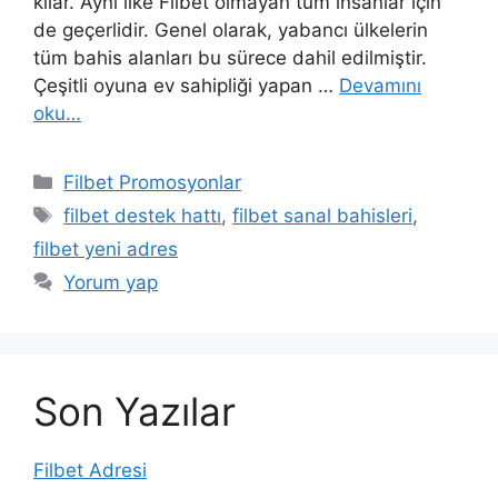
kılar. Aynı ilke Filbet olmayan tüm insanlar için
de geçerlidir. Genel olarak, yabancı ülkelerin
tüm bahis alanları bu sürece dahil edilmiştir.
Çeşitli oyuna ev sahipliği yapan …
Devamını
oku…
Kategoriler
Filbet Promosyonlar
Etiketler
filbet destek hattı
,
filbet sanal bahisleri
,
filbet yeni adres
Yorum yap
Son Yazılar
Filbet Adresi