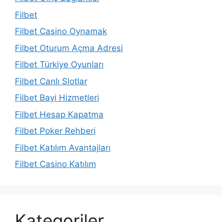
Filbet
Filbet Casino Oynamak
Filbet Oturum Açma Adresi
Filbet Türkiye Oyunları
Filbet Canlı Slotlar
Filbet Bayi Hizmetleri
Filbet Hesap Kapatma
Filbet Poker Rehberi
Filbet Katılım Avantajları
Filbet Casino Katılım
Kategoriler