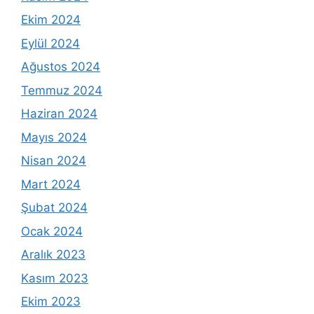
Ekim 2024
Eylül 2024
Ağustos 2024
Temmuz 2024
Haziran 2024
Mayıs 2024
Nisan 2024
Mart 2024
Şubat 2024
Ocak 2024
Aralık 2023
Kasım 2023
Ekim 2023