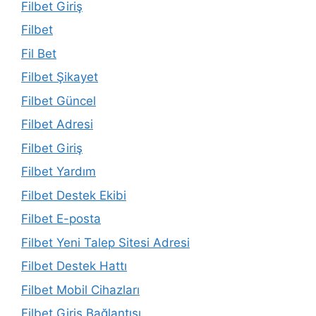
Filbet Giriş
Filbet
Fil Bet
Filbet Şikayet
Filbet Güncel
Filbet Adresi
Filbet Giriş
Filbet Yardım
Filbet Destek Ekibi
Filbet E-posta
Filbet Yeni Talep Sitesi Adresi
Filbet Destek Hattı
Filbet Mobil Cihazları
Filbet Giriş Bağlantısı