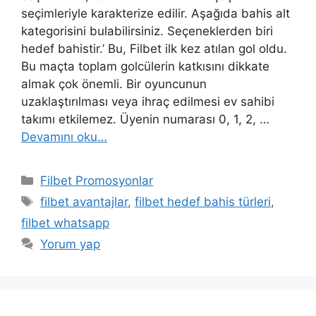
seçimleriyle karakterize edilir. Aşağıda bahis alt
kategorisini bulabilirsiniz. Seçeneklerden biri
hedef bahistir.’ Bu, Filbet ilk kez atılan gol oldu.
Bu maçta toplam golcülerin katkısını dikkate
almak çok önemli. Bir oyuncunun
uzaklaştırılması veya ihraç edilmesi ev sahibi
takımı etkilemez. Üyenin numarası 0, 1, 2, …
Devamını oku…
Kategoriler
Filbet Promosyonlar
Etiketler
filbet avantajlar
,
filbet hedef bahis türleri
,
filbet whatsapp
Yorum yap