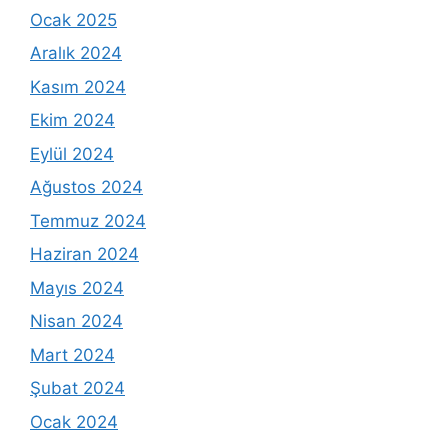
Ocak 2025
Aralık 2024
Kasım 2024
Ekim 2024
Eylül 2024
Ağustos 2024
Temmuz 2024
Haziran 2024
Mayıs 2024
Nisan 2024
Mart 2024
Şubat 2024
Ocak 2024