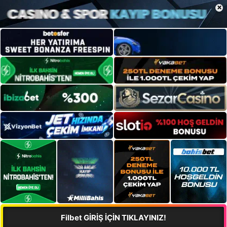
×
Filbet GİRİŞ İÇİN TIKLAYINIZ!