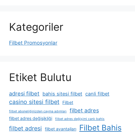
Kategoriler
Filbet Promosyonlar
Etiket Bulutu
adresi filbet
bahis sitesi filbet
canli filbet
casino sitesi filbet
Filbet
filbet adres
filbet aboneliğinizden cayma adımları
filbet adres değişikliği
filbet adres değişimi canlı bahis
Filbet Bahis
filbet adresi
filbet avantajları