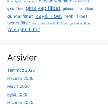
giris adresi filbet
giris filbet
filbet üyelik tamamlama
giris yap filbet
girisi filbet
güncel adresi filbet
kayit filbet
güncel filbet
mobil filbet
twitter filbet
web sitesi güvenilirliği filbet
yeni adresi filbet
yeni giris filbet
Arşivler
Temmuz 2026
Haziran 2026
Mayıs 2026
Eylül 2025
Haziran 2025