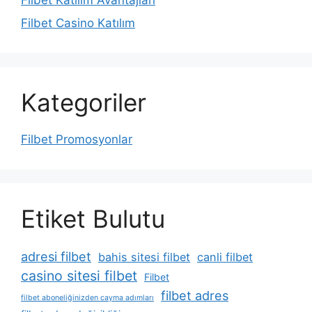
Filbet Casino Katılım
Kategoriler
Filbet Promosyonlar
Etiket Bulutu
adresi filbet
bahis sitesi filbet
canli filbet
casino sitesi filbet
Filbet
filbet adres
filbet aboneliğinizden cayma adımları