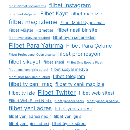
filbet instagram
filbet hizmet sonlandırma
Filbet Kayıt
filbet maç izle
filbet kart değerleri
filbet maç izleme
Filbet Mobil Uygulaması
filbet nasil bir site
Filbet Müşteri Hizmetleri
filbet oyun seçenekleri
filbet oyun dünyası rekabeti
Filbet Para Yatırma
Filbet Para Çekme
filbet promosyon
Filbet Profesyonel Oyun Lisansı
filbet sikayet
filbet sitesi
Fil Bet Sms Eposta Fiyatı
filbet sosyal medya
filbet sms yeni giriş adresi
filbet telegram
filbet spor bahisleri biletleri
filbet tv canli maç
filbet tv canli maç izle
Filbet Twitter
filbet tv izle
filbet web sitesi
Filbet Web Sitesi Nedir
filbet yabancı bahis
filbet yasadışı bahisçi
filbet yeni adres
filbet yeni adresi
filbet yeni adresi nedir
filbet yeni giris
filbet yeni giriş adresi
filbet üyelik süreci