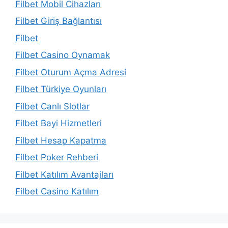
Filbet Mobil Cihazları
Filbet Giriş Bağlantısı
Filbet
Filbet Casino Oynamak
Filbet Oturum Açma Adresi
Filbet Türkiye Oyunları
Filbet Canlı Slotlar
Filbet Bayi Hizmetleri
Filbet Hesap Kapatma
Filbet Poker Rehberi
Filbet Katılım Avantajları
Filbet Casino Katılım