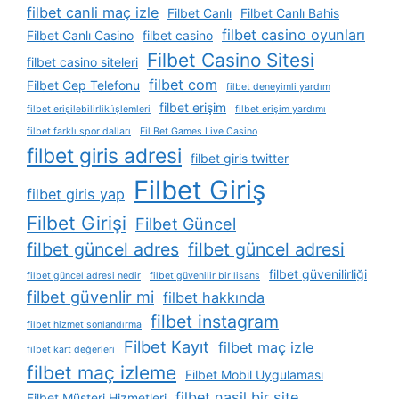
filbet canli maç izle
Filbet Canlı
Filbet Canlı Bahis
filbet casino oyunları
Filbet Canlı Casino
filbet casino
Filbet Casino Sitesi
filbet casino siteleri
filbet com
Filbet Cep Telefonu
filbet deneyimli yardım
filbet erişim
filbet erişilebilirlik i̇şlemleri
filbet erişim yardımı
filbet farklı spor dalları
Fil Bet Games Live Casino
filbet giris adresi
filbet giris twitter
Filbet Giriş
filbet giris yap
Filbet Girişi
Filbet Güncel
filbet güncel adres
filbet güncel adresi
filbet güvenilirliği
filbet güncel adresi nedir
filbet güvenilir bir lisans
filbet güvenlir mi
filbet hakkında
filbet instagram
filbet hizmet sonlandırma
Filbet Kayıt
filbet maç izle
filbet kart değerleri
filbet maç izleme
Filbet Mobil Uygulaması
filbet nasil bir site
Filbet Müşteri Hizmetleri