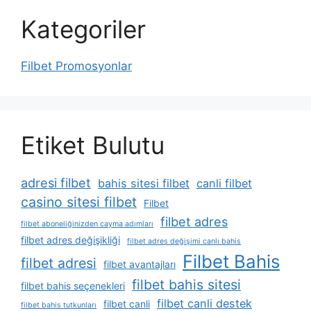
Kategoriler
Filbet Promosyonlar
Etiket Bulutu
adresi filbet
bahis sitesi filbet
canli filbet
casino sitesi filbet
Filbet
filbet adres
filbet aboneliğinizden cayma adımları
filbet adres değişikliği
filbet adres değişimi canlı bahis
Filbet Bahis
filbet adresi
filbet avantajları
filbet bahis sitesi
filbet bahis seçenekleri
filbet canli destek
filbet canli
filbet bahis tutkunları