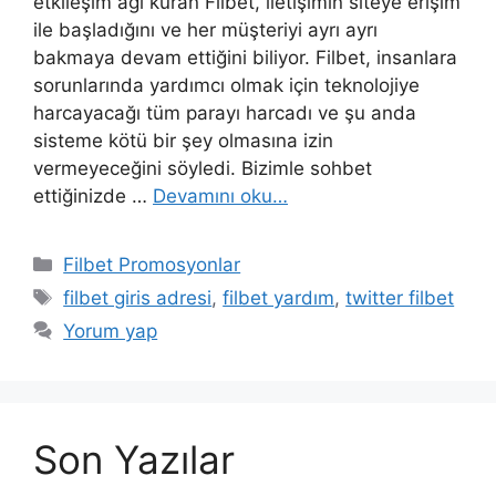
etkileşim ağı kuran Filbet, iletişimin siteye erişim
ile başladığını ve her müşteriyi ayrı ayrı
bakmaya devam ettiğini biliyor. Filbet, insanlara
sorunlarında yardımcı olmak için teknolojiye
harcayacağı tüm parayı harcadı ve şu anda
sisteme kötü bir şey olmasına izin
vermeyeceğini söyledi. Bizimle sohbet
ettiğinizde …
Devamını oku…
Kategoriler
Filbet Promosyonlar
Etiketler
filbet giris adresi
,
filbet yardım
,
twitter filbet
Yorum yap
Son Yazılar