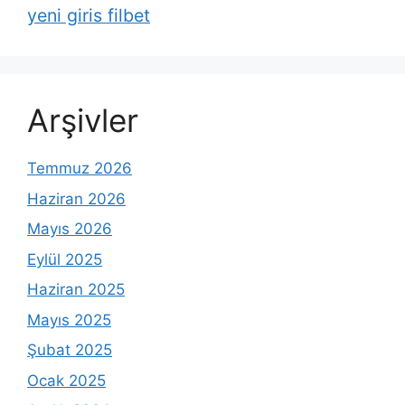
yeni giris filbet
Arşivler
Temmuz 2026
Haziran 2026
Mayıs 2026
Eylül 2025
Haziran 2025
Mayıs 2025
Şubat 2025
Ocak 2025