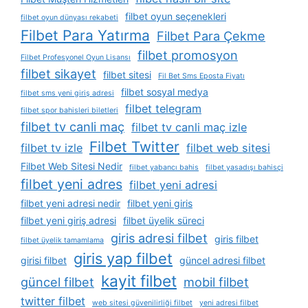
filbet oyun seçenekleri
filbet oyun dünyası rekabeti
Filbet Para Yatırma
Filbet Para Çekme
filbet promosyon
Filbet Profesyonel Oyun Lisansı
filbet sikayet
filbet sitesi
Fil Bet Sms Eposta Fiyatı
filbet sosyal medya
filbet sms yeni giriş adresi
filbet telegram
filbet spor bahisleri biletleri
filbet tv canli maç
filbet tv canli maç izle
Filbet Twitter
filbet tv izle
filbet web sitesi
Filbet Web Sitesi Nedir
filbet yabancı bahis
filbet yasadışı bahisçi
filbet yeni adres
filbet yeni adresi
filbet yeni adresi nedir
filbet yeni giris
filbet yeni giriş adresi
filbet üyelik süreci
giris adresi filbet
giris filbet
filbet üyelik tamamlama
giris yap filbet
girisi filbet
güncel adresi filbet
kayit filbet
güncel filbet
mobil filbet
twitter filbet
web sitesi güvenilirliği filbet
yeni adresi filbet