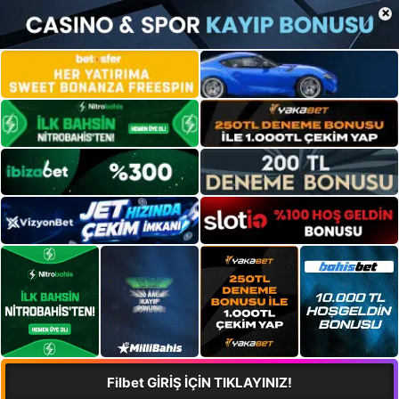
×
Filbet GİRİŞ İÇİN TIKLAYINIZ!