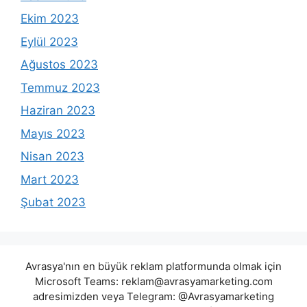
Ekim 2023
Eylül 2023
Ağustos 2023
Temmuz 2023
Haziran 2023
Mayıs 2023
Nisan 2023
Mart 2023
Şubat 2023
Avrasya'nın en büyük reklam platformunda olmak için
Microsoft Teams:
reklam@avrasyamarketing.com
adresimizden veya Telegram: @Avrasyamarketing