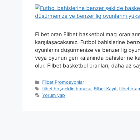
Filbet oran Filbet basketbol maçı oranları
karşılaşacaksınız. Futbol bahislerine benz
oyunlarını düşürmenize ve benzer lig oyunl
veya oyunun geri kalanında bahisler ne k
olur. Filbet basketbol oranları, daha az s
Kategoriler
Filbet Promosyonlar
Etiketler
filbet hoşgeldin bonusu
,
Filbet Kayıt
,
filbet ora
Yorum yap