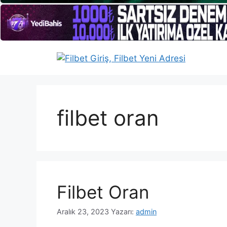
İçeriğe
atla
filbet oran
Filbet Oran
Aralık 23, 2023
Yazarı:
admin