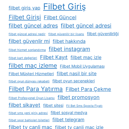
Filbet Giriş
filbet giris yap
Filbet Girişi
Filbet Güncel
filbet güncel adres
filbet güncel adresi
filbet güvenilirliği
filbet güncel adresi nedir
filbet güvenilir bir lisans
filbet güvenlir mi
filbet hakkında
filbet instagram
filbet hizmet sonlandırma
Filbet Kayıt
filbet maç izle
filbet kart değerleri
filbet maç izleme
Filbet Mobil Uygulaması
filbet nasil bir site
Filbet Müşteri Hizmetleri
filbet oyun seçenekleri
filbet oyun dünyası rekabeti
Filbet Para Yatırma
Filbet Para Çekme
filbet promosyon
Filbet Profesyonel Oyun Lisansı
filbet sikayet
filbet sitesi
Fil Bet Sms Eposta Fiyatı
filbet sosyal medya
filbet sms yeni giriş adresi
filbet telegram
filbet spor bahisleri biletleri
filbet tv canli maç
filbet tv canli maç izle