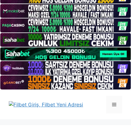
İçeriğe
atla
Menü