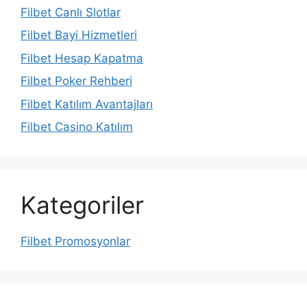
Filbet Canlı Slotlar
Filbet Bayi Hizmetleri
Filbet Hesap Kapatma
Filbet Poker Rehberi
Filbet Katılım Avantajları
Filbet Casino Katılım
Kategoriler
Filbet Promosyonlar