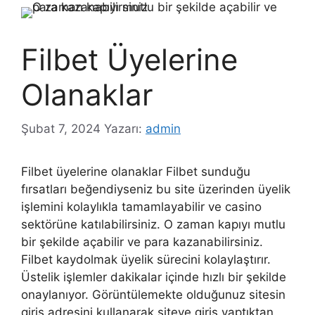
Filbet Üyelerine
Olanaklar
Şubat 7, 2024
Yazarı:
admin
Filbet üyelerine olanaklar Filbet sunduğu
fırsatları beğendiyseniz bu site üzerinden üyelik
işlemini kolaylıkla tamamlayabilir ve casino
sektörüne katılabilirsiniz. O zaman kapıyı mutlu
bir şekilde açabilir ve para kazanabilirsiniz.
Filbet kaydolmak üyelik sürecini kolaylaştırır.
Üstelik işlemler dakikalar içinde hızlı bir şekilde
onaylanıyor. Görüntülemekte olduğunuz sitesin
giriş adresini kullanarak siteye giriş yaptıktan