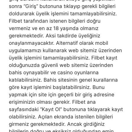
sonra “Giriş” butonuna tıklayıp gerekli bilgileri
doldurarak üyelik işlemini tamamlayabilirsiniz.
Filbet tarafından istenen bilgileri doğru
vermeniz ve en az 18 yaşında olmanız
gerekmektedir. Aksi takdirde üyeliğiniz
onaylanmayacaktır. Alternatif olarak mobil
uygulamamızı kullanarak web sitemiz üzerinden
üyelik işlemini tamamlayabilirsiniz. Filbet kayıt
olduğunuzda güvenli web sitemiz üzerinden
bahis oynayabilir ve casino oyunlarına
katılabilirsiniz. Bahis sitesinin genel kurallarına
göre kayıt işlemini başlatabilirsiniz. Bunu
yapmak için site için geçerli bir giriş adresine
erişiminizin olması gerekir. Filbet ana
sayfasındaki “Kayıt Ol” butonuna tıklayarak kayıt
olabilirsiniz. Açılan ekranda istenilen bilgileri
girmeniz gerekmektedir. Ancak girdiğiniz
bilgilerin doğru ve eksiksiz olduğundan emin