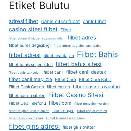
Etiket Bulutu
adresi filbet
bahis sitesi filbet
canli filbet
casino sitesi filbet
Filbet
filbet adres
filbet aboneliğinizden cayma adımları
filbet adres değişikliği
filbet adres değişimi canlı bahis
Filbet Bahis
filbet adresi
filbet avantajları
filbet bahis sitesi
filbet bahis seçenekleri
filbet canli destek
filbet canli
filbet bahis tutkunları
filbet canli maç izle
Filbet Canlı
Filbet Canlı Bahis
filbet casino oyunları
Filbet Canlı Casino
filbet casino
Filbet Casino Sitesi
filbet casino siteleri
filbet com
Filbet Cep Telefonu
filbet deneyimli yardım
filbet erişim
filbet erişilebilirlik i̇şlemleri
filbet erişim yardımı
filbet farklı spor dalları
Fil Bet Games Live Casino
filbet giris adresi
filbet giris twitter