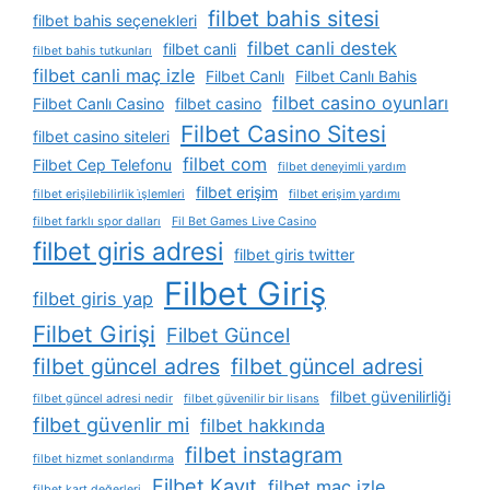
filbet bahis sitesi
filbet bahis seçenekleri
filbet canli destek
filbet canli
filbet bahis tutkunları
filbet canli maç izle
Filbet Canlı
Filbet Canlı Bahis
filbet casino oyunları
Filbet Canlı Casino
filbet casino
Filbet Casino Sitesi
filbet casino siteleri
filbet com
Filbet Cep Telefonu
filbet deneyimli yardım
filbet erişim
filbet erişilebilirlik i̇şlemleri
filbet erişim yardımı
filbet farklı spor dalları
Fil Bet Games Live Casino
filbet giris adresi
filbet giris twitter
Filbet Giriş
filbet giris yap
Filbet Girişi
Filbet Güncel
filbet güncel adres
filbet güncel adresi
filbet güvenilirliği
filbet güncel adresi nedir
filbet güvenilir bir lisans
filbet güvenlir mi
filbet hakkında
filbet instagram
filbet hizmet sonlandırma
Filbet Kayıt
filbet maç izle
filbet kart değerleri