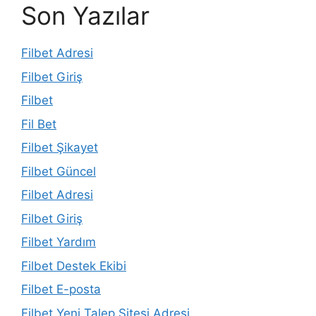
Son Yazılar
Filbet Adresi
Filbet Giriş
Filbet
Fil Bet
Filbet Şikayet
Filbet Güncel
Filbet Adresi
Filbet Giriş
Filbet Yardım
Filbet Destek Ekibi
Filbet E-posta
Filbet Yeni Talep Sitesi Adresi