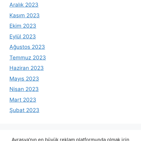
Aralık 2023
Kasım 2023
Ekim 2023
Eylül 2023
Ağustos 2023
Temmuz 2023
Haziran 2023
Mayıs 2023
Nisan 2023
Mart 2023
Şubat 2023
Avrasya'nın en büyük reklam platformunda olmak için