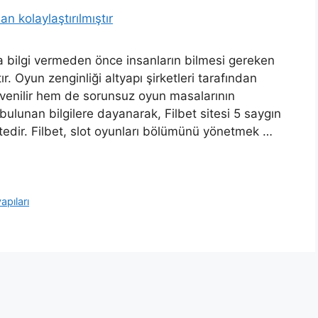
nda bilgi vermeden önce insanların bilmesi gereken
tır. Oyun zenginliği altyapı şirketleri tarafından
 güvenilir hem de sorunsuz oyun masalarının
ulunan bilgilere dayanarak, Filbet sitesi 5 saygın
tedir. Filbet, slot oyunları bölümünü yönetmek …
yapıları