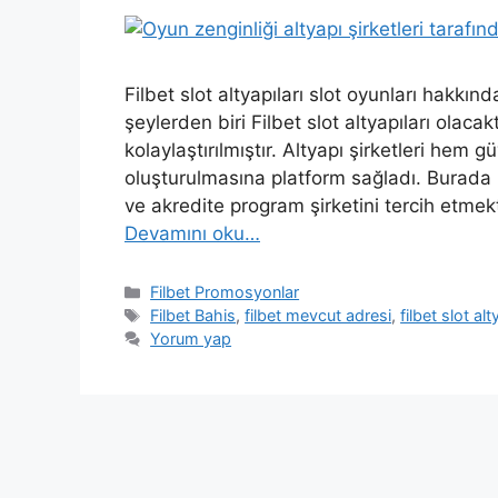
Filbet slot altyapıları slot oyunları hakkı
şeylerden biri Filbet slot altyapıları olacak
kolaylaştırılmıştır. Altyapı şirketleri hem
oluşturulmasına platform sağladı. Burada b
ve akredite program şirketini tercih etmek
Devamını oku…
Kategoriler
Filbet Promosyonlar
Etiketler
Filbet Bahis
,
filbet mevcut adresi
,
filbet slot alt
Yorum yap