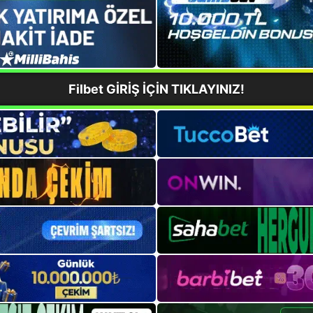
Filbet GİRİŞ İÇİN TIKLAYINIZ!