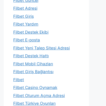
Filbet Güncel
Filbet Adresi
Filbet Giriş
Filbet Yardım
Filbet Destek Ekibi
Filbet E-posta
Filbet Yeni Talep Sitesi Adresi
Filbet Destek Hattı
Filbet Mobil Cihazları
Filbet Giriş Bağlantısı
Filbet
Filbet Casino Oynamak
Filbet Oturum Açma Adresi
Filbet Türkiye Oyunları